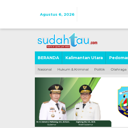
Lewati
ke
konten
Agustus 6, 2026
BERANDA
Kalimantan Utara
Pedoman
Nasional
Hukum & Kriminal
Politik
Olahraga