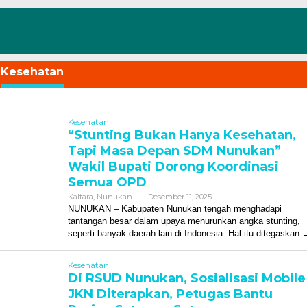
:
Kesehatan
Kesehatan
“Stunting Bukan Hanya Kesehatan,
Tapi Masa Depan SDM Nunukan”
Wakil Bupati Dorong Koordinasi
Semua OPD
Oleh
Kaltara
,
Nunukan
|
Desember 11, 2025
Redaksi
NUNUKAN – Kabupaten Nunukan tengah menghadapi
tantangan besar dalam upaya menurunkan angka stunting,
seperti banyak daerah lain di Indonesia. Hal itu ditegaskan
Kesehatan
Di RSUD Nunukan, Sosialisasi Mobile
JKN Diterapkan, Petugas Bantu