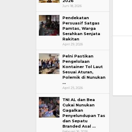
2026
Juni 18, 2026
Pendekatan
Persuasif Satgas
Pamtas, Warga
Serahkan Senjata
Rakitan
April 29, 2026
Pelni Pastikan
Pengelolaan
Kontainer Tol Laut
Sesuai Aturan,
Polemik di Nunukan
…
April 25, 2026
TNI AL dan Bea
Cukai Nunukan
Gagalkan
Penyelundupan Tas
dan Sepatu
Branded Asal …
Februari 16, 2026