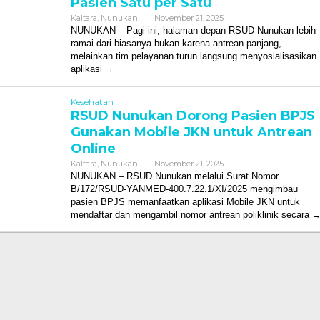
Pasien Satu per Satu
Oleh
Kaltara
,
Nunukan
|
November 21, 2025
Redaksi
NUNUKAN – Pagi ini, halaman depan RSUD Nunukan lebih
ramai dari biasanya bukan karena antrean panjang,
melainkan tim pelayanan turun langsung menyosialisasikan
aplikasi
Kesehatan
RSUD Nunukan Dorong Pasien BPJS
Gunakan Mobile JKN untuk Antrean
Online
Oleh
Kaltara
,
Nunukan
|
November 21, 2025
Redaksi
NUNUKAN – RSUD Nunukan melalui Surat Nomor
B/172/RSUD-YANMED-400.7.22.1/XI/2025 mengimbau
pasien BPJS memanfaatkan aplikasi Mobile JKN untuk
mendaftar dan mengambil nomor antrean poliklinik secara