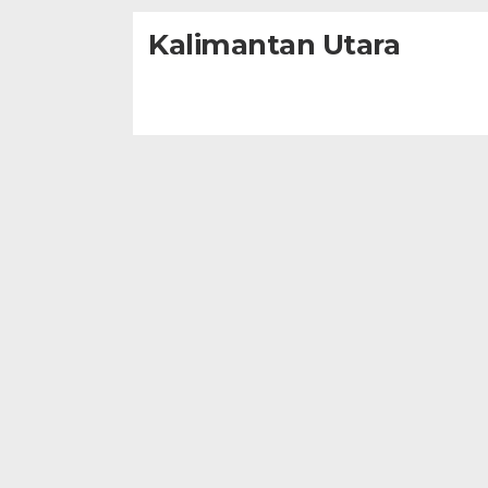
Kalimantan Utara
|
September
23,
2025
Oleh
Redaksi