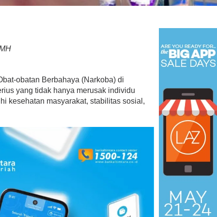
 MH
Dari Aspirasi ke Aksi, Demokra
Obat-obatan Berbahaya (Narkoba) di
Bersihkan Lingkungan RT 12
ius yang tidak hanya merusak individu
Di Kaltara, Nunukan, Politik
|
Juli 24, 2026
 kesehatan masyarakat, stabilitas sosial,
 Menangkan Duet
us Yasin
19, 2018