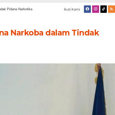
ndak Pidana Narkotika
Ikuti Kami
una Narkoba dalam Tindak