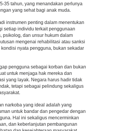
15-35 tahun, yang menandakan perlunya
kungan yang sehat bagi anak muda.
jadi instrumen penting dalam menentukan
i setiap individu terkait penggunaan
s, psikolog, dan unsur hukum dalam
utusan mengenai rehabilitasi atau sanksi
n kondisi nyata pengguna, bukan sekadar
ap pengguna sebagai korban dan bukan
rkuat untuk menjaga hak mereka dan
si yang layak. Negara harus hadir tidak
dak, tetapi sebagai pelindung sekaligus
asyarakat.
n narkoba yang ideal adalah yang
uman untuk bandar dan pengedar dengan
gguna. Hal ini sekaligus mencerminkan
iaan, dan keberlanjutan pembangunan
hatan dan kesejahteraan masyarakat