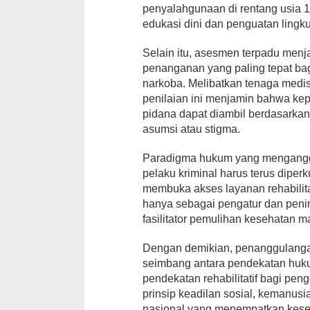
penyalahgunaan di rentang usia 
edukasi dini dan penguatan ling
Selain itu, asesmen terpadu men
penanganan yang paling tepat bag
narkoba. Melibatkan tenaga medi
penilaian ini menjamin bahwa kep
pidana dapat diambil berdasarka
asumsi atau stigma.
Paradigma hukum yang mengangg
pelaku kriminal harus terus dipe
membuka akses layanan rehabilita
hanya sebagai pengatur dan penin
fasilitator pemulihan kesehatan m
Dengan demikian, penanggulanga
seimbang antara pendekatan huk
pendekatan rehabilitatif bagi pen
prinsip keadilan sosial, kemanus
nasional yang menempatkan kese