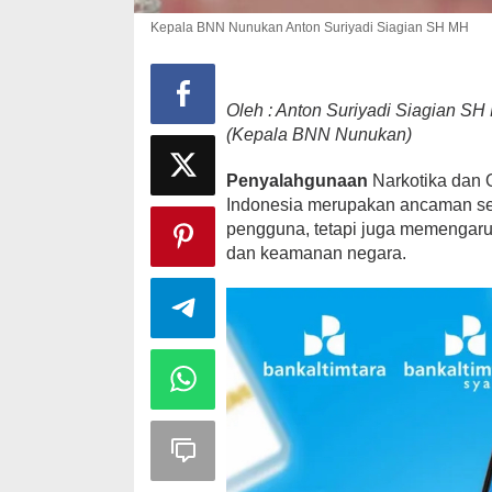
Kepala BNN Nunukan Anton Suriyadi Siagian SH MH
Oleh :
Anton Suriyadi Siagian SH
(Kepala BNN Nunukan)
Penyalahgunaan
Narkotika dan 
Indonesia merupakan ancaman ser
pengguna, tetapi juga memengaruhi
dan keamanan negara.
Strategi PPP
Ganjar dan G
Di Politik
|
Februari 