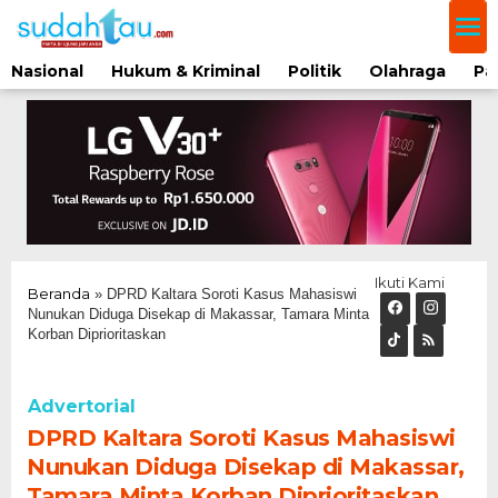
Lewati
ke
konten
Nasional
Hukum & Kriminal
Politik
Olahraga
Pa
Ikuti Kami
Beranda
»
DPRD Kaltara Soroti Kasus Mahasiswi
Nunukan Diduga Disekap di Makassar, Tamara Minta
Korban Diprioritaskan
Advertorial
DPRD Kaltara Soroti Kasus Mahasiswi
Nunukan Diduga Disekap di Makassar,
Tamara Minta Korban Diprioritaskan