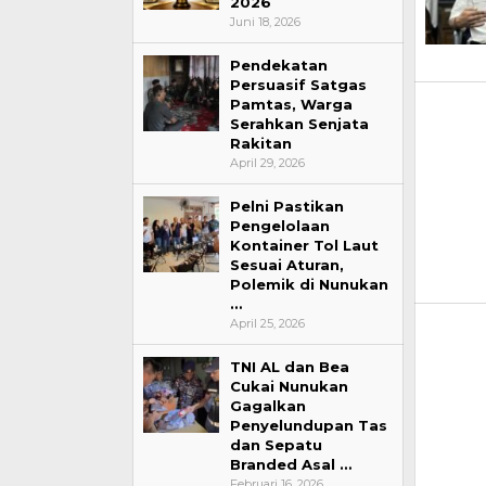
2026
Juni 18, 2026
Pendekatan
Persuasif Satgas
Pamtas, Warga
Serahkan Senjata
Rakitan
April 29, 2026
Pelni Pastikan
Pengelolaan
Kontainer Tol Laut
Sesuai Aturan,
Polemik di Nunukan
…
April 25, 2026
TNI AL dan Bea
Cukai Nunukan
Gagalkan
Penyelundupan Tas
dan Sepatu
Branded Asal …
Februari 16, 2026