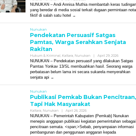
Redaksi
NUNUKAN – Andi Annisa Muthia membantah keras tudinga
yang beredar di media sosial terkait dugaan permintaan nota
fiktif di salah satu hotel
Nunukan
Pendekatan Persuasif Satgas
Pamtas, Warga Serahkan Senjata
Rakitan
Oleh
Hukum & Kriminal
,
Kaltara
,
Nunukan
|
April 29, 2026
Redaksi
NUNUKAN – Pendekatan persuasif yang dilakukan Satgas
Pamtas Yonkav 13/SL membuahkan hasil. Seorang warga
perbatasan belum lama ini secara sukarela menyerahkan
senjata api
Nunukan
Publikasi Pemkab Bukan Pencitraan
Tapi Hak Masyarakat
Oleh
Kaltara
,
Nunukan
|
April 26, 2026
Redaksi
NUNUKAN – Pemerintah Kabupaten (Pemkab) Nunukan
menepis anggapan publikasi kegiatan pemerintahan sebagai
pencitraan semata. <span;>Sebab, penyampaian informasi
pembangunan dan penggunaan anggaran kepada