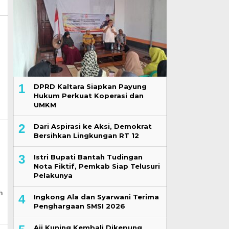
1
DPRD Kaltara Siapkan Payung
Hukum Perkuat Koperasi dan
UMKM
2
Dari Aspirasi ke Aksi, Demokrat
Bersihkan Lingkungan RT 12
3
Istri Bupati Bantah Tudingan
Nota Fiktif, Pemkab Siap Telusuri
Pelakunya
h
4
Ingkong Ala dan Syarwani Terima
I
Penghargaan SMSI 2026
Aji Kuning Kembali Dikepung