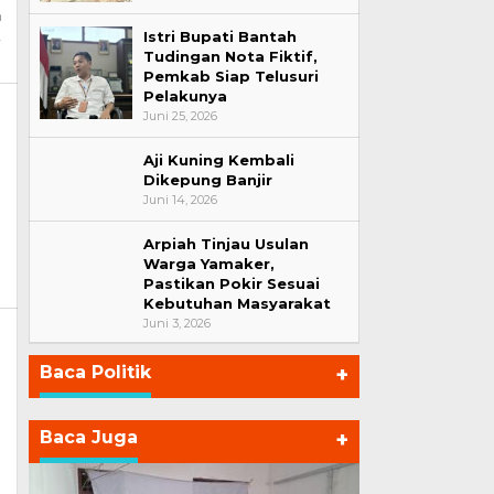
n
Istri Bupati Bantah
Tudingan Nota Fiktif,
Pemkab Siap Telusuri
Pelakunya
Juni 25, 2026
Aji Kuning Kembali
Dikepung Banjir
Juni 14, 2026
Arpiah Tinjau Usulan
Warga Yamaker,
Pastikan Pokir Sesuai
Kebutuhan Masyarakat
Juni 3, 2026
,
Baca Politik
+
Baca Juga
+