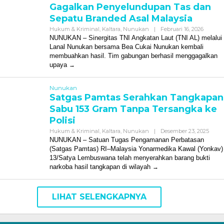
Gagalkan Penyelundupan Tas dan
Sepatu Branded Asal Malaysia
Oleh
Hukum & Kriminal
,
Kaltara
,
Nunukan
|
Februari 16, 2026
Redaksi
NUNUKAN – Sinergitas TNI Angkatan Laut (TNI AL) melalui
Lanal Nunukan bersama Bea Cukai Nunukan kembali
membuahkan hasil. Tim gabungan berhasil menggagalkan
upaya
Nunukan
Satgas Pamtas Serahkan Tangkapan
Sabu 153 Gram Tanpa Tersangka ke
Polisi
Oleh
Hukum & Kriminal
,
Kaltara
,
Nunukan
|
Desember 23, 2025
Redak
NUNUKAN – Satuan Tugas Pengamanan Perbatasan
(Satgas Pamtas) RI–Malaysia Yonarmedika Kawal (Yonkav)
13/Satya Lembuswana telah menyerahkan barang bukti
narkoba hasil tangkapan di wilayah
LIHAT SELENGKAPNYA