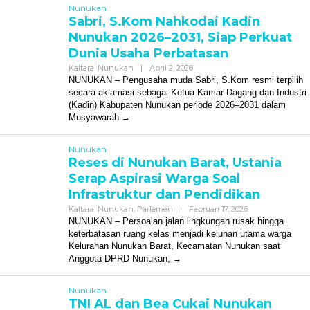
Nunukan
Sabri, S.Kom Nahkodai Kadin
Nunukan 2026–2031, Siap Perkuat
Dunia Usaha Perbatasan
Oleh
Kaltara
,
Nunukan
|
April 2, 2026
Redaksi
NUNUKAN – Pengusaha muda Sabri, S.Kom resmi terpilih
secara aklamasi sebagai Ketua Kamar Dagang dan Industri
(Kadin) Kabupaten Nunukan periode 2026–2031 dalam
Musyawarah
Nunukan
Reses di Nunukan Barat, Ustania
Serap Aspirasi Warga Soal
Infrastruktur dan Pendidikan
Oleh
Kaltara
,
Nunukan
,
Parlemen
|
Februari 17, 2026
Redaksi
NUNUKAN – Persoalan jalan lingkungan rusak hingga
keterbatasan ruang kelas menjadi keluhan utama warga
Kelurahan Nunukan Barat, Kecamatan Nunukan saat
Anggota DPRD Nunukan,
Nunukan
TNI AL dan Bea Cukai Nunukan