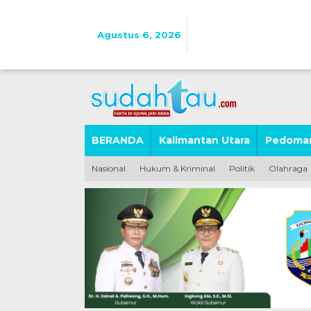
Lewati
ke
konten
Agustus 6, 2026
BERANDA
Kalimantan Utara
Pedoman
Nasional
Hukum & Kriminal
Politik
Olahraga