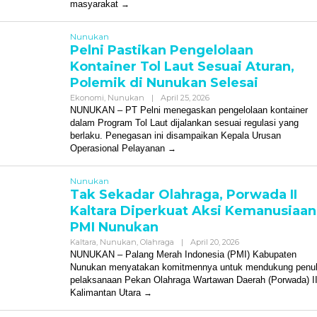
masyarakat
Nunukan
Pelni Pastikan Pengelolaan
Kontainer Tol Laut Sesuai Aturan,
Polemik di Nunukan Selesai
Oleh
Ekonomi
,
Nunukan
|
April 25, 2026
Redaksi
NUNUKAN – PT Pelni menegaskan pengelolaan kontainer
dalam Program Tol Laut dijalankan sesuai regulasi yang
berlaku. Penegasan ini disampaikan Kepala Urusan
Operasional Pelayanan
Nunukan
Tak Sekadar Olahraga, Porwada II
Kaltara Diperkuat Aksi Kemanusiaan
PMI Nunukan
Oleh
Kaltara
,
Nunukan
,
Olahraga
|
April 20, 2026
Redaksi
NUNUKAN – Palang Merah Indonesia (PMI) Kabupaten
Nunukan menyatakan komitmennya untuk mendukung penu
pelaksanaan Pekan Olahraga Wartawan Daerah (Porwada) I
Kalimantan Utara