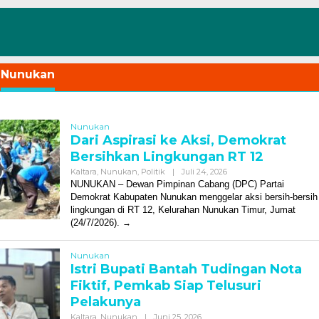
:
Nunukan
Nunukan
Dari Aspirasi ke Aksi, Demokrat
Bersihkan Lingkungan RT 12
Oleh
Kaltara
,
Nunukan
,
Politik
|
Juli 24, 2026
Redaksi
NUNUKAN – Dewan Pimpinan Cabang (DPC) Partai
Demokrat Kabupaten Nunukan menggelar aksi bersih-bersih
lingkungan di RT 12, Kelurahan Nunukan Timur, Jumat
(24/7/2026).
Nunukan
Istri Bupati Bantah Tudingan Nota
Fiktif, Pemkab Siap Telusuri
Pelakunya
Oleh
Kaltara
,
Nunukan
|
Juni 25, 2026