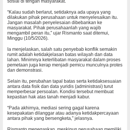
sosial di tengah masyarakat.
“Kalau sudah berlarut, setidaknya ada upaya yang
dilakukan pihak perusahaan untuk menyelesaikan itu.
Jangan masalah penyelesaian dibebankan ke
masyarakat. Pihak perusahaanlah yang wajib
mengambil peran itu,” ujar Rismanto saat ditemui,
Minggu (10/5/2026).
Ia menjelaskan, salah satu penyebab konflik semakin
rumit adalah ketidakjelasan batas wilayah dan data
lahan. Minimnya keterlibatan masyarakat dalam proses
pemetaan juga kerap menjadi pemicu munculnya protes
dan demonstrasi.
Selain itu, perubahan tapal batas serta ketidaksesuaian
antara data fisik dan data yuridis (administrasi) turut
memperbesar persoalan. Kondisi tersebut membuat
kepastian hak atas tanah menjadi kabur.
“Pada akhirnya, mediasi sering gagal karena
kesepakatan dilanggar atau adanya ketidakpercayaan
antara pihak yang bersengketa,” jelasnya.
Rismanto menegaskan, meskipun perusahaan memiliki