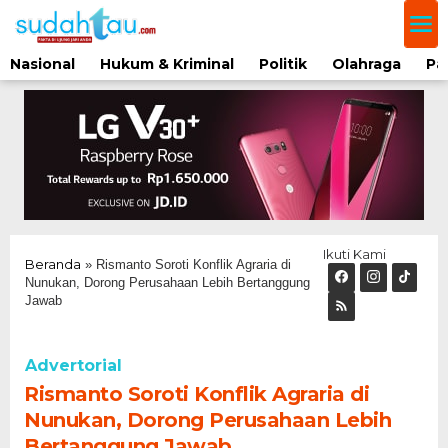
Lewati
ke
konten
Nasional
Hukum & Kriminal
Politik
Olahraga
Pa
Ikuti Kami
Beranda
»
Rismanto Soroti Konflik Agraria di
Nunukan, Dorong Perusahaan Lebih Bertanggung
Jawab
Advertorial
Rismanto Soroti Konflik Agraria di
Nunukan, Dorong Perusahaan Lebih
Bertanggung Jawab