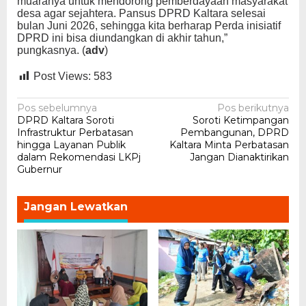
muaranya untuk mendorong pemberdayaan masyarakat
desa agar sejahtera. Pansus DPRD Kaltara selesai
bulan Juni 2026, sehingga kita berharap Perda inisiatif
DPRD ini bisa diundangkan di akhir tahun,”
pungkasnya. (
adv
)
Post Views:
583
Navigasi
Pos sebelumnya
Pos berikutnya
DPRD Kaltara Soroti
Soroti Ketimpangan
pos
Infrastruktur Perbatasan
Pembangunan, DPRD
hingga Layanan Publik
Kaltara Minta Perbatasan
dalam Rekomendasi LKPj
Jangan Dianaktirikan
Gubernur
Jangan Lewatkan