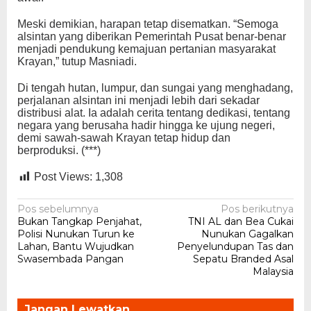
Meski demikian, harapan tetap disematkan. “Semoga
alsintan yang diberikan Pemerintah Pusat benar-benar
menjadi pendukung kemajuan pertanian masyarakat
Krayan,” tutup Masniadi.
Di tengah hutan, lumpur, dan sungai yang menghadang,
perjalanan alsintan ini menjadi lebih dari sekadar
distribusi alat. Ia adalah cerita tentang dedikasi, tentang
negara yang berusaha hadir hingga ke ujung negeri,
demi sawah-sawah Krayan tetap hidup dan
berproduksi. (***)
Post Views:
1,308
Navigasi
Pos sebelumnya
Pos berikutnya
Bukan Tangkap Penjahat,
TNI AL dan Bea Cukai
pos
Polisi Nunukan Turun ke
Nunukan Gagalkan
Lahan, Bantu Wujudkan
Penyelundupan Tas dan
Swasembada Pangan
Sepatu Branded Asal
Malaysia
Jangan Lewatkan