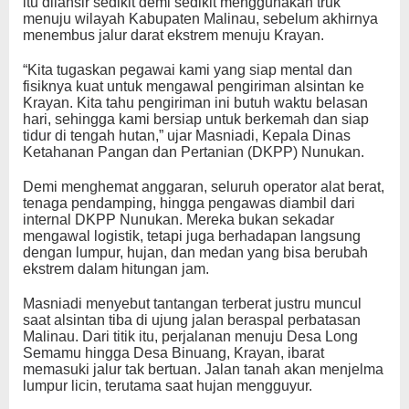
itu dilansir sedikit demi sedikit menggunakan truk
menuju wilayah Kabupaten Malinau, sebelum akhirnya
menembus jalur darat ekstrem menuju Krayan.
“Kita tugaskan pegawai kami yang siap mental dan
fisiknya kuat untuk mengawal pengiriman alsintan ke
Krayan. Kita tahu pengiriman ini butuh waktu belasan
hari, sehingga kami bersiap untuk berkemah dan siap
tidur di tengah hutan,” ujar Masniadi, Kepala Dinas
Ketahanan Pangan dan Pertanian (DKPP) Nunukan.
Demi menghemat anggaran, seluruh operator alat berat,
tenaga pendamping, hingga pengawas diambil dari
internal DKPP Nunukan. Mereka bukan sekadar
mengawal logistik, tetapi juga berhadapan langsung
dengan lumpur, hujan, dan medan yang bisa berubah
ekstrem dalam hitungan jam.
Masniadi menyebut tantangan terberat justru muncul
saat alsintan tiba di ujung jalan beraspal perbatasan
Malinau. Dari titik itu, perjalanan menuju Desa Long
Semamu hingga Desa Binuang, Krayan, ibarat
memasuki jalur tak bertuan. Jalan tanah akan menjelma
lumpur licin, terutama saat hujan mengguyur.