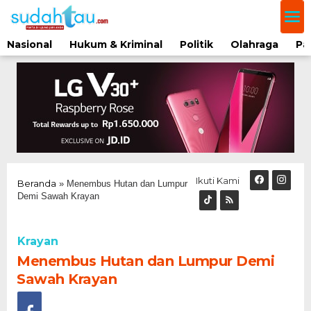
Lewati
ke
konten
Nasional
Hukum & Kriminal
Politik
Olahraga
Pa
Ikuti Kami
Beranda
»
Menembus Hutan dan Lumpur
Demi Sawah Krayan
Krayan
Menembus Hutan dan Lumpur Demi
Sawah Krayan