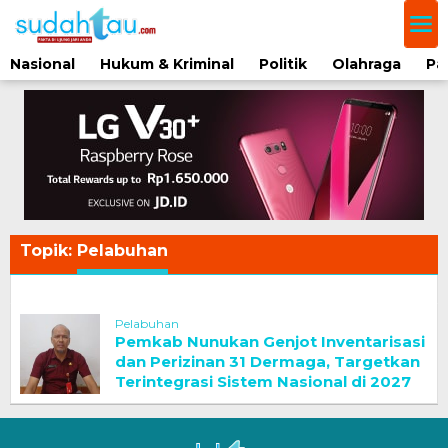
Lewati
ke
konten
Nasional
Hukum & Kriminal
Politik
Olahraga
Pa
Topik:
Pelabuhan
Pelabuhan
Pemkab Nunukan Genjot Inventarisasi
dan Perizinan 31 Dermaga, Targetkan
Terintegrasi Sistem Nasional di 2027