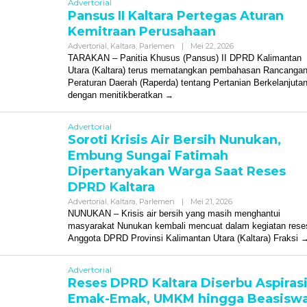
Advertorial
Pansus II Kaltara Pertegas Aturan
Kemitraan Perusahaan
Oleh
Advertorial
,
Kaltara
,
Parlemen
|
Mei 22, 2026
Redaksi
TARAKAN – Panitia Khusus (Pansus) II DPRD Kalimantan
Utara (Kaltara) terus mematangkan pembahasan Rancanga
Peraturan Daerah (Raperda) tentang Pertanian Berkelanjuta
dengan menitikberatkan
Advertorial
Soroti Krisis Air Bersih Nunukan,
Embung Sungai Fatimah
Dipertanyakan Warga Saat Reses
DPRD Kaltara
Oleh
Advertorial
,
Kaltara
,
Parlemen
|
Mei 21, 2026
Redaksi
NUNUKAN – Krisis air bersih yang masih menghantui
masyarakat Nunukan kembali mencuat dalam kegiatan rese
Anggota DPRD Provinsi Kalimantan Utara (Kaltara) Fraksi
Advertorial
Reses DPRD Kaltara Diserbu Aspiras
Emak-Emak, UMKM hingga Beasisw