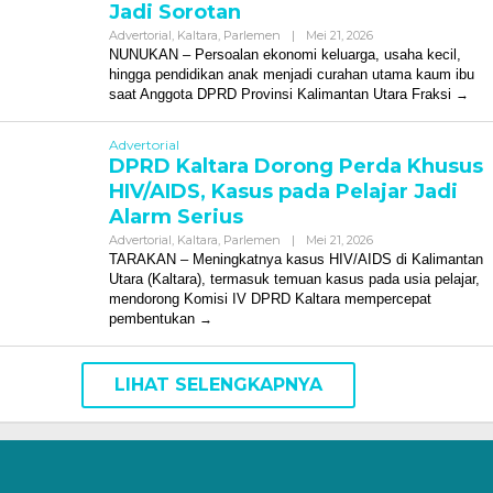
Jadi Sorotan
Oleh
Advertorial
,
Kaltara
,
Parlemen
|
Mei 21, 2026
Redaksi
NUNUKAN – Persoalan ekonomi keluarga, usaha kecil,
hingga pendidikan anak menjadi curahan utama kaum ibu
saat Anggota DPRD Provinsi Kalimantan Utara Fraksi
Advertorial
DPRD Kaltara Dorong Perda Khusus
HIV/AIDS, Kasus pada Pelajar Jadi
Alarm Serius
Oleh
Advertorial
,
Kaltara
,
Parlemen
|
Mei 21, 2026
Redaksi
TARAKAN – Meningkatnya kasus HIV/AIDS di Kalimantan
Utara (Kaltara), termasuk temuan kasus pada usia pelajar,
mendorong Komisi IV DPRD Kaltara mempercepat
pembentukan
LIHAT SELENGKAPNYA