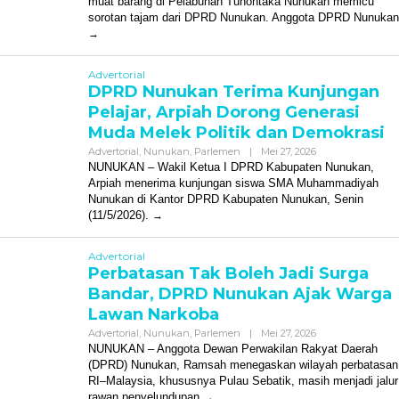
muat barang di Pelabuhan Tunontaka Nunukan memicu
sorotan tajam dari DPRD Nunukan. Anggota DPRD Nunukan
Advertorial
DPRD Nunukan Terima Kunjungan
Pelajar, Arpiah Dorong Generasi
Muda Melek Politik dan Demokrasi
Oleh
Advertorial
,
Nunukan
,
Parlemen
|
Mei 27, 2026
Redaksi
NUNUKAN – Wakil Ketua I DPRD Kabupaten Nunukan,
Arpiah menerima kunjungan siswa SMA Muhammadiyah
Nunukan di Kantor DPRD Kabupaten Nunukan, Senin
(11/5/2026).
Advertorial
Perbatasan Tak Boleh Jadi Surga
Bandar, DPRD Nunukan Ajak Warga
Lawan Narkoba
Oleh
Advertorial
,
Nunukan
,
Parlemen
|
Mei 27, 2026
Redaksi
NUNUKAN – Anggota Dewan Perwakilan Rakyat Daerah
(DPRD) Nunukan, Ramsah menegaskan wilayah perbatasan
RI–Malaysia, khususnya Pulau Sebatik, masih menjadi jalur
rawan penyelundupan