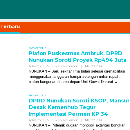
 Terbaru
tau.com
Advertorial
Plafon Puskesmas Ambruk, DPRD
Nunukan Soroti Proyek Rp494 Juta
Oleh
Advertorial
,
Nunukan
,
Parlemen
|
Mei 27, 2026
Redaksi
NUNUKAN – Baru sekitar lima bulan selesai direhabilitasi
menggunakan anggaran hampir setengah miliar rupiah,
plafon bangunan di area depan Unit Gawat Darurat
Advertorial
DPRD Nunukan Soroti KSOP, Mansur
Desak Kemenhub Tegur
Implementasi Permen KP 34
Oleh
Advertorial
,
Nunukan
,
Parlemen
|
Mei 27, 2026
Redaksi
NUNUKAN – Polemik dugaan monopoli aktivitas bongkar