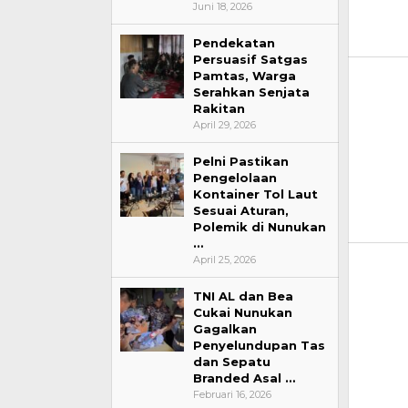
Juni 18, 2026
Pendekatan
Persuasif Satgas
Pamtas, Warga
Serahkan Senjata
Rakitan
April 29, 2026
Pelni Pastikan
Pengelolaan
Kontainer Tol Laut
Sesuai Aturan,
Polemik di Nunukan
…
April 25, 2026
TNI AL dan Bea
Cukai Nunukan
Gagalkan
Penyelundupan Tas
dan Sepatu
Branded Asal …
Februari 16, 2026