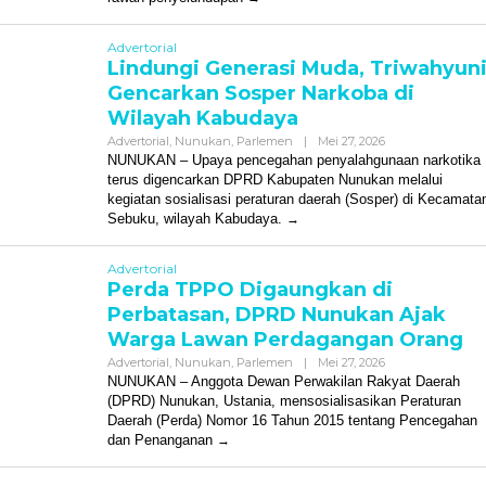
Advertorial
Lindungi Generasi Muda, Triwahyun
Gencarkan Sosper Narkoba di
Wilayah Kabudaya
Oleh
Advertorial
,
Nunukan
,
Parlemen
|
Mei 27, 2026
Redaksi
NUNUKAN – Upaya pencegahan penyalahgunaan narkotika
terus digencarkan DPRD Kabupaten Nunukan melalui
kegiatan sosialisasi peraturan daerah (Sosper) di Kecamata
Sebuku, wilayah Kabudaya.
Advertorial
Perda TPPO Digaungkan di
Perbatasan, DPRD Nunukan Ajak
Warga Lawan Perdagangan Orang
Oleh
Advertorial
,
Nunukan
,
Parlemen
|
Mei 27, 2026
Redaksi
NUNUKAN – Anggota Dewan Perwakilan Rakyat Daerah
(DPRD) Nunukan, Ustania, mensosialisasikan Peraturan
Daerah (Perda) Nomor 16 Tahun 2015 tentang Pencegahan
dan Penanganan