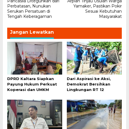
Pancasila Diteguhkan dari
Arpiah Tinjau Usulan Warga
pos
Perbatasan, Nunukan
Yamaker, Pastikan Pokir
Serukan Persatuan di
Sesuai Kebutuhan
Tengah Keberagaman
Masyarakat
Jangan Lewatkan
DPRD Kaltara Siapkan
Dari Aspirasi ke Aksi,
Payung Hukum Perkuat
Demokrat Bersihkan
Koperasi dan UMKM
Lingkungan RT 12