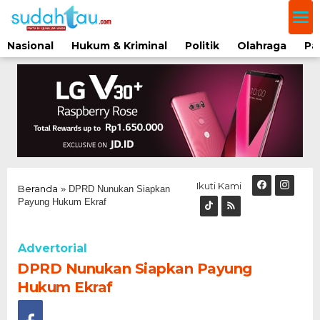
Lewati
ke
konten
Nasional
Hukum & Kriminal
Politik
Olahraga
Pa
Ikuti Kami
Beranda
»
DPRD Nunukan Siapkan
Payung Hukum Ekraf
Advertorial
DPRD Nunukan Siapkan Payung
Hukum Ekraf