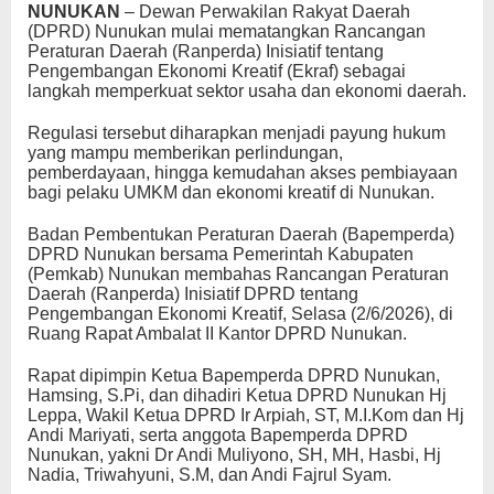
NUNUKAN
– Dewan Perwakilan Rakyat Daerah
(DPRD) Nunukan mulai mematangkan Rancangan
Peraturan Daerah (Ranperda) Inisiatif tentang
Pengembangan Ekonomi Kreatif (Ekraf) sebagai
langkah memperkuat sektor usaha dan ekonomi daerah.
Regulasi tersebut diharapkan menjadi payung hukum
yang mampu memberikan perlindungan,
pemberdayaan, hingga kemudahan akses pembiayaan
bagi pelaku UMKM dan ekonomi kreatif di Nunukan.
Badan Pembentukan Peraturan Daerah (Bapemperda)
DPRD Nunukan bersama Pemerintah Kabupaten
(Pemkab) Nunukan membahas Rancangan Peraturan
Daerah (Ranperda) Inisiatif DPRD tentang
Pengembangan Ekonomi Kreatif, Selasa (2/6/2026), di
Ruang Rapat Ambalat II Kantor DPRD Nunukan.
Rapat dipimpin Ketua Bapemperda DPRD Nunukan,
Hamsing, S.Pi, dan dihadiri Ketua DPRD Nunukan Hj
Leppa, Wakil Ketua DPRD Ir Arpiah, ST, M.I.Kom dan Hj
Andi Mariyati, serta anggota Bapemperda DPRD
Nunukan, yakni Dr Andi Muliyono, SH, MH, Hasbi, Hj
Nadia, Triwahyuni, S.M, dan Andi Fajrul Syam.