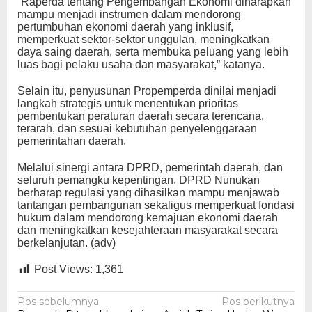
“Raperda tentang Pengembangan Ekonomi diharapkan
mampu menjadi instrumen dalam mendorong
pertumbuhan ekonomi daerah yang inklusif,
memperkuat sektor-sektor unggulan, meningkatkan
daya saing daerah, serta membuka peluang yang lebih
luas bagi pelaku usaha dan masyarakat,” katanya.
Selain itu, penyusunan Propemperda dinilai menjadi
langkah strategis untuk menentukan prioritas
pembentukan peraturan daerah secara terencana,
terarah, dan sesuai kebutuhan penyelenggaraan
pemerintahan daerah.
Melalui sinergi antara DPRD, pemerintah daerah, dan
seluruh pemangku kepentingan, DPRD Nunukan
berharap regulasi yang dihasilkan mampu menjawab
tantangan pembangunan sekaligus memperkuat fondasi
hukum dalam mendorong kemajuan ekonomi daerah
dan meningkatkan kesejahteraan masyarakat secara
berkelanjutan. (adv)
Post Views:
1,361
Navigasi
Pos sebelumnya
Pos berikutnya