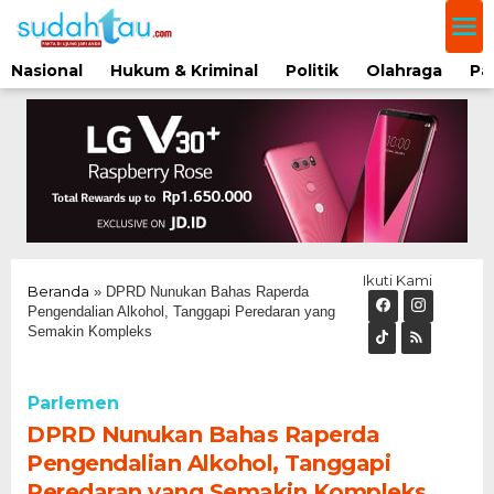
Lewati
ke
konten
Nasional
Hukum & Kriminal
Politik
Olahraga
Pa
Ikuti Kami
Beranda
»
DPRD Nunukan Bahas Raperda
Pengendalian Alkohol, Tanggapi Peredaran yang
Semakin Kompleks
Parlemen
DPRD Nunukan Bahas Raperda
Pengendalian Alkohol, Tanggapi
Peredaran yang Semakin Kompleks