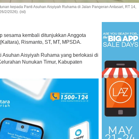
unan kepada Panti Asuhan Aisyiyah Ruhama di Jalan Pangeran Antasari, RT 14,
/2/2026). (ist)
ap sesama kembali ditunjukkan Anggota
(Kaltara), Rismanto, ST, MT, MPSDA.
Dari Aspirasi ke Aksi, Demokra
Bersihkan Lingkungan RT 12
nti Asuhan Aisyiyah Ruhama yang berlokasi di
Di Kaltara, Nunukan, Politik
|
Juli 24, 2026
 Kelurahan Nunukan Timur, Kabupaten
 Menangkan Duet
us Yasin
19, 2018