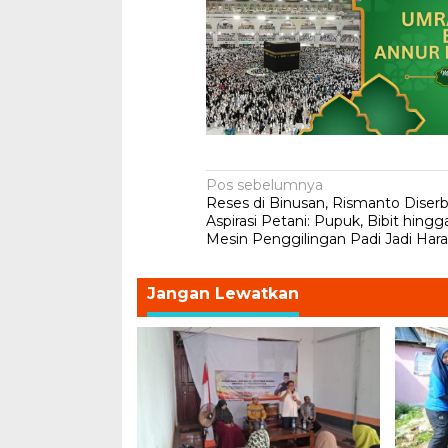
Navigasi
Pos sebelumnya
Reses di Binusan, Rismanto Diser
pos
Aspirasi Petani: Pupuk, Bibit hingg
Mesin Penggilingan Padi Jadi Har
Jangan Lewatkan