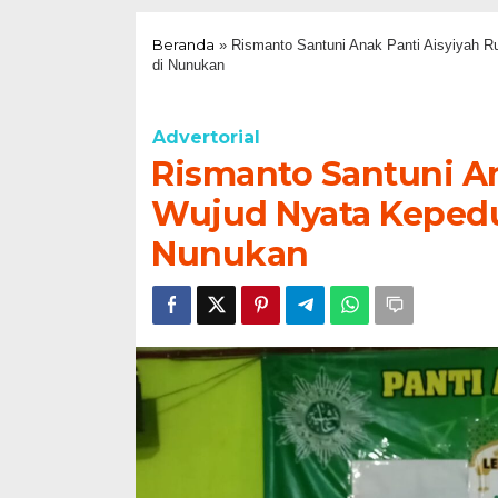
Beranda
»
Rismanto Santuni Anak Panti Aisyiyah 
di Nunukan
Advertorial
Rismanto Santuni A
Wujud Nyata Kepedul
Nunukan