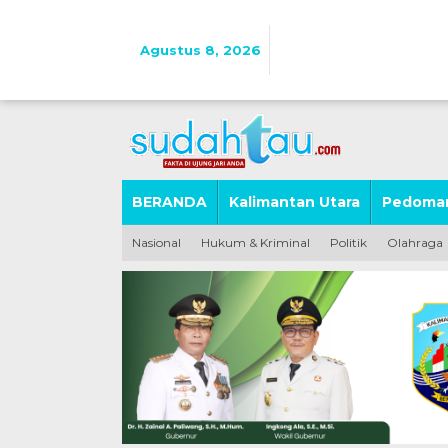
Lewati
ke
konten
Agustus 8, 2026
BERANDA
Kalimantan Utara
Pedoman
Nasional
Hukum & Kriminal
Politik
Olahraga