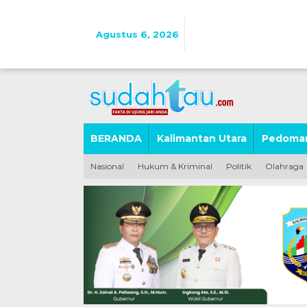
Lewati
ke
konten
Agustus 6, 2026
BERANDA
Kalimantan Utara
Pedoman
Nasional
Hukum & Kriminal
Politik
Olahraga