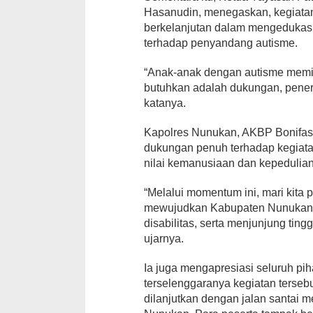
Hasanudin, menegaskan, kegiatan
berkelanjutan dalam mengedukas
terhadap penyandang autisme.
“Anak-anak dengan autisme memil
butuhkan adalah dukungan, pene
katanya.
Kapolres Nunukan, AKBP Bonifa
dukungan penuh terhadap kegiatan
nilai kemanusiaan dan kepedulian
“Melalui momentum ini, mari kita
mewujudkan Kabupaten Nunukan s
disabilitas, serta menjunjung ting
ujarnya.
Ia juga mengapresiasi seluruh pih
terselenggaranya kegiatan terseb
dilanjutkan dengan jalan santai 