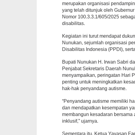
merupakan organisasi pendamping
yang telah ditunjuk oleh Gubernu
Nomor 100.3.3.1/605/2025 sebag
disabilitas.
Kegiatan ini turut mendapat dukun
Nunukan, sejumlah organisasi pe
Disabilitas Indonesia (PPDI), ser
Bupati Nunukan H. Irwan Sabri d
Penjabat Sekretaris Daerah Nunu
menyampaikan, peringatan Hari 
penting untuk meningkatkan kesa
hak-hak penyandang autisme.
“Penyandang autisme memiliki h
dan mendapatkan kesempatan yang s
membangun kesadaran bersama ag
inklusif,” ujarnya.
Sementara itu, Ketua Yayasan Fa