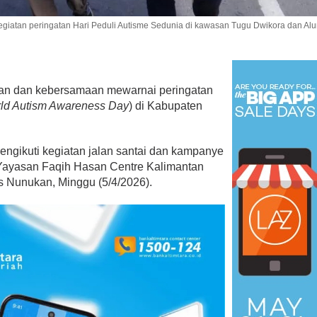
egiatan peringatan Hari Peduli Autisme Sedunia di kawasan Tugu Dwikora dan Alu
an dan kebersamaan mewarnai peringatan
ld Autism Awareness Day
) di Kabupaten
Dari Aspirasi ke Aksi, Demokra
Bersihkan Lingkungan RT 12
Di Kaltara, Nunukan, Politik
|
Juli 24, 2026
ngikuti kegiatan jalan santai dan kampanye
 Yayasan Faqih Hasan Centre Kalimantan
s Nunukan, Minggu (5/4/2026).
 Menangkan Duet
us Yasin
19, 2018