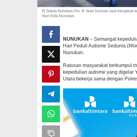
Pj Sekda Nunukan Drs. R. Iwan Kurnian saat mengikuti k
Alun Kota Nunukan.
NUNUKAN
– Semangat kepeduli
Hari Peduli Autisme Sedunia (
Wor
Nunukan.
Ratusan masyarakat berkumpul me
kepedulian autisme yang digelar
Utara bekerja sama dengan Polre
Strategi PPP
Ganjar dan G
Di Politik
|
Februari 