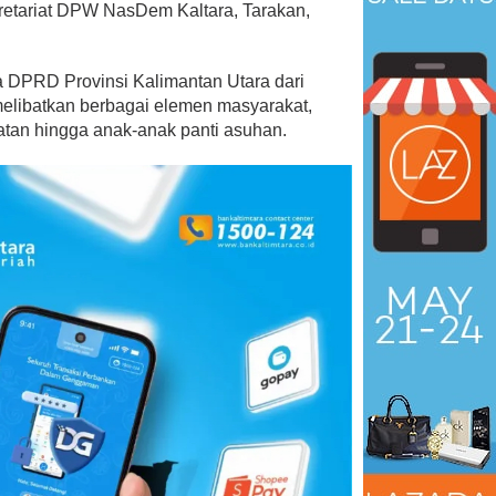
etariat DPW NasDem Kaltara, Tarakan,
ta DPRD Provinsi Kalimantan Utara dari
melibatkan berbagai elemen masyarakat,
atan hingga anak-anak panti asuhan.
Dari Aspirasi ke Aksi, Demokra
Bersihkan Lingkungan RT 12
Di Kaltara, Nunukan, Politik
|
Juli 24, 2026
 Menangkan Duet
us Yasin
19, 2018