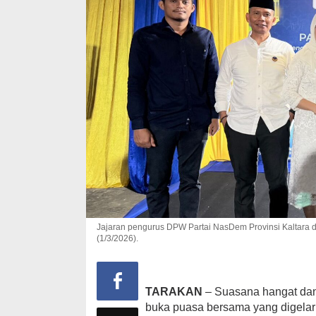
Jajaran pengurus DPW Partai NasDem Provinsi Kaltara 
(1/3/2026).
TARAKAN
– Suasana hangat da
buka puasa bersama yang digela