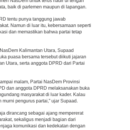
men NasDem untuk terus hadir di tengah
ata, baik di parlemen maupun di lapangan.
PRD tentu punya tanggung jawab
at. Namun di luar itu, kebersamaan seperti
kasi dan memastikan bahwa partai tetap
i NasDem Kalimantan Utara, Supaad
ka puasa bersama tersebut diikuti jajaran
 Utara, serta anggota DPRD dari Partai
i sampai malam, Partai NasDem Provinsi
DPD dan anggota DPRD melaksanakan buka
undang masyarakat di luar kader. Kalau
 murni pengurus partai,” ujar Supaad.
gaja dirancang sebagai ajang mempererat
rakat, sekaligus menjadi bagian dari
njaga komunikasi dan kedekatan dengan