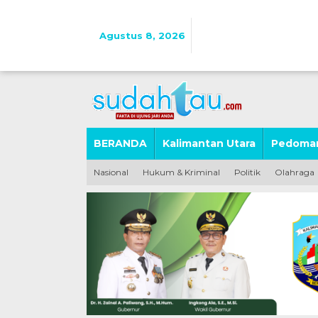
Lewati
ke
konten
Agustus 8, 2026
BERANDA
Kalimantan Utara
Pedoman
Nasional
Hukum & Kriminal
Politik
Olahraga