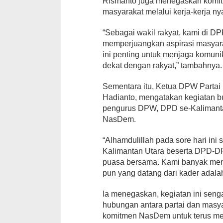
Rismanto juga menegaskan komit
masyarakat melalui kerja-kerja ny
“Sebagai wakil rakyat, kami di D
memperjuangkan aspirasi masyarak
ini penting untuk menjaga komuni
dekat dengan rakyat,” tambahnya.
Sementara itu, Ketua DPW Parta
Hadianto, mengatakan kegiatan bu
pengurus DPW, DPD se-Kalimantan
NasDem.
“Alhamdulillah pada sore hari in
Kalimantan Utara beserta DPD-
puasa bersama. Kami banyak meng
pun yang datang dari kader adalah
Ia menegaskan, kegiatan ini sen
hubungan antara partai dan masya
komitmen NasDem untuk terus me