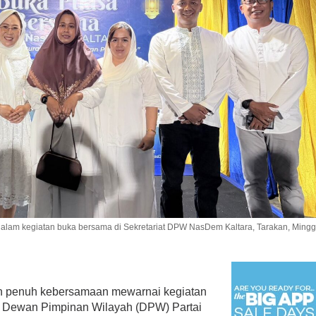
dalam kegiatan buka bersama di Sekretariat DPW NasDem Kaltara, Tarakan, Ming
n penuh kebersamaan mewarnai kegiatan
r Dewan Pimpinan Wilayah (DPW) Partai