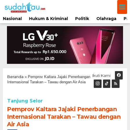
Lewati
ke
konten
Nasional
Hukum & Kriminal
Politik
Olahraga
Pa
Ikuti Kami
Beranda
»
Pemprov Kaltara Jajaki Penerbangan
Internasional Tarakan – Tawau dengan Air Asia
Tanjung Selor
Pemprov Kaltara Jajaki Penerbangan
Internasional Tarakan – Tawau dengan
Air Asia