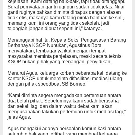
kejelasan. Kami datang baik-baik, tapi tidak ditanggapi.
Surat pernyataan ganti rugi pun sudah tidak jelas. Nilai
ganti ruginya bahkan diminta dihapus dengan alasan
tidak etis, makanya kami datang minta bantuan ke sini,
memang kami ini orang yang tidak sekolah, jadi
tolonglah jangan dibuat seperti ini,” katanya.
Menanggapi hal itu, Kepala Seksi Pengawasan Barang
Berbahaya KSOP Nunukan, Agustinus Bora
menyatakan, lembaganya ikut menjadi tempat
masyarakat meminta penjelasan, meski secara teknis
KSOP bukan pihak yang menangani penyidikan.
Menurut Agus, keluarga korban beberapa kali datang ke
kantor KSOP untuk meminta difasilitasi mediasi ulang
dengan pihak speedboat SB Borneo.
“Kami diminta segera mengadakan pertemuan antara
dua belah pihak. Sebelumnya kami sudah berusaha
dan sekali lagi dan dalam waktu dekat kami akan
mengusahakan lakukan pertemuan untuk mediasi lagi,”
jelas Agus.
Agus mengakui adanya persoalan komunikasi antara
seluruh pihak yang terlibat, yang membuat keluarga