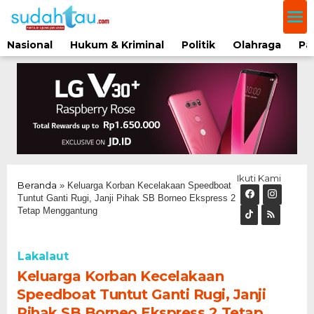
Lewati
ke
konten
Nasional
Hukum & Kriminal
Politik
Olahraga
Pa
Ikuti Kami
Beranda
»
Keluarga Korban Kecelakaan Speedboat
Tuntut Ganti Rugi, Janji Pihak SB Borneo Ekspress 2
Tetap Menggantung
Lakalaut
Keluarga Korban Kecelakaan
Speedboat Tuntut Ganti Rugi, Janji
Pihak SB Borneo Ekspress 2 Tetap