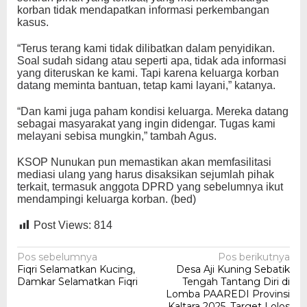
korban tidak mendapatkan informasi perkembangan
kasus.
“Terus terang kami tidak dilibatkan dalam penyidikan.
Soal sudah sidang atau seperti apa, tidak ada informasi
yang diteruskan ke kami. Tapi karena keluarga korban
datang meminta bantuan, tetap kami layani,” katanya.
“Dan kami juga paham kondisi keluarga. Mereka datang
sebagai masyarakat yang ingin didengar. Tugas kami
melayani sebisa mungkin,” tambah Agus.
KSOP Nunukan pun memastikan akan memfasilitasi
mediasi ulang yang harus disaksikan sejumlah pihak
terkait, termasuk anggota DPRD yang sebelumnya ikut
mendampingi keluarga korban. (bed)
Post Views:
814
Navigasi
Pos sebelumnya
Pos berikutnya
Fiqri Selamatkan Kucing,
Desa Aji Kuning Sebatik
pos
Damkar Selamatkan Fiqri
Tengah Tantang Diri di
Lomba PAAREDI Provinsi
Kaltara 2025, Target Lolos