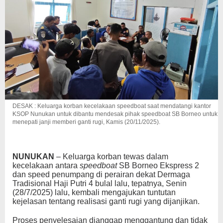
DESAK : Keluarga korban kecelakaan speedboat saat mendatangi kantor
KSOP Nunukan untuk dibantu mendesak pihak speedboat SB Borneo untuk
menepati janji memberi ganti rugi, Kamis (20/11/2025).
NUNUKAN
– Keluarga korban tewas dalam
kecelakaan antara
speedboat
SB Borneo Ekspress 2
dan speed penumpang di perairan dekat Dermaga
Tradisional Haji Putri 4 bulal lalu, tepatnya, Senin
(28/7/2025) lalu, kembali mengajukan tuntutan
kejelasan tentang realisasi ganti rugi yang dijanjikan.
Proses penyelesaian dianggap menggantung dan tidak