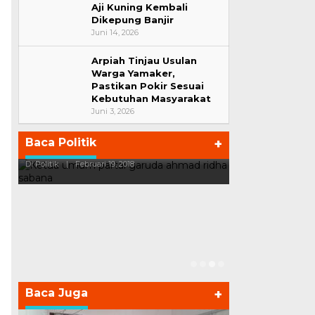
Aji Kuning Kembali
Dikepung Banjir
Juni 14, 2026
Arpiah Tinjau Usulan
Warga Yamaker,
Pastikan Pokir Sesuai
Kebutuhan Masyarakat
Juni 3, 2026
Ini Dia Hubungan Partai Garuda
Strategi PP
Baca Politik
+
dengan Gerindra
Ganjar dan G
Di Politik
|
Februari 19, 2018
Di Politik
|
Februari
Baca Juga
+