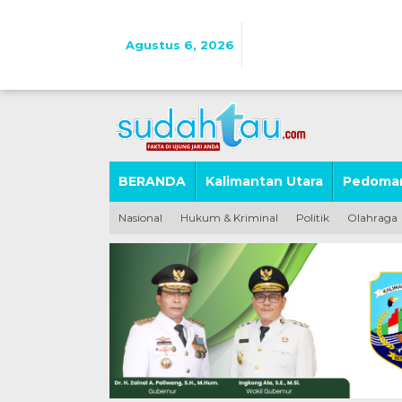
Lewati
ke
konten
Agustus 6, 2026
BERANDA
Kalimantan Utara
Pedoman
Nasional
Hukum & Kriminal
Politik
Olahraga