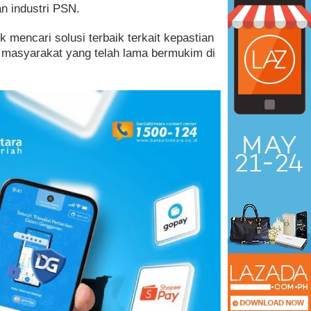
n industri PSN.
 mencari solusi terbaik terkait kepastian
k masyarakat yang telah lama bermukim di
Lima dari Sepuluh Anggota
 ke Aksi, Demokrat
DPRD Kaltara “Berani” Dialog
ngkungan RT 12
Bersama PWI N…
olitik
|
Juli 24, 2026
Di Politik
|
September 17, 2025