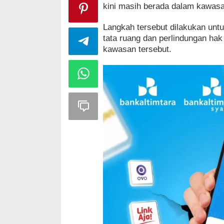
kini masih berada dalam kawasa
Langkah tersebut dilakukan untuk
tata ruang dan perlindungan ha
kawasan tersebut.
Dari Aspirasi
Bersihkan Li
Di Kaltara, Nunukan, P
Strategi PPP Menangkan Duet
Ganjar dan Gus Yasin
Di Politik
|
Februari 19, 2018