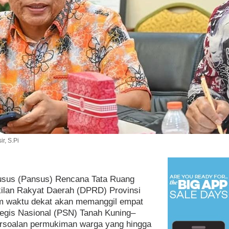
r, S.Pi
usus (Pansus) Rencana Tata Ruang
lan Rakyat Daerah (DPRD) Provinsi
am waktu dekat akan memanggil empat
egis Nasional (PSN) Tanah Kuning–
soalan permukiman warga yang hingga