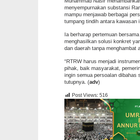
Muhammad Nasir menambahkan
menyempurnakan substansi Ran
mampu menjawab berbagai perso
tumpang tindih antara kawasan 
Ia berharap pertemuan bersama 
menghasilkan solusi konkret ya
dan daerah tanpa menghambat 
“RTRW harus menjadi instrumen
pihak, baik masyarakat, pemerin
ingin semua persoalan dibahas 
tutupnya. (
adv
)
Post Views:
516