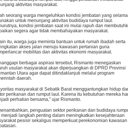
unjang aktivitas masyarakat.
ah seorang warga mengeluhkan kondisi jembatan yang selama 
unakan untuk menunjang aktivitas budidaya rumput laut.
urutnya, kondisi jembatan saat ini mulai rapuh dan membutuh
baikan segera agar tidak membahayakan masyarakat.
ain itu, warga juga meminta bantuan untuk rumah ibadah serta
ingkatan akses jalan menuju kawasan pertanian guna
perlancar mobilitas dan aktivitas ekonomi masyarakat.
anggapi berbagai aspirasi tersebut, Rismanto menegaskan
uruh usulan masyarakat akan diperjuangkan di DPRD Provinsi
imantan Utara agar dapat ditindaklanjuti melalui program
erintah daerah.
yoritas masyarakat di Sebatik Barat menggantungkan hidup dar
tor perikanan dan rumput laut. Karena itu kebutuhan mereka ha
jadi perhatian bersama,” ujar Rismanto.
menambahkan, penguatan sektor perikanan dan budidaya rump
t menjadi langkah penting dalam meningkatkan kesejahteraan
yarakat pesisir sekaligus memperkuat perekonomian kawasan
batasan.