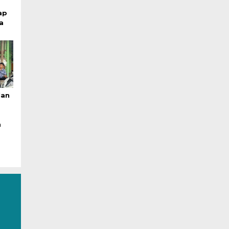
ap
a
lan
n