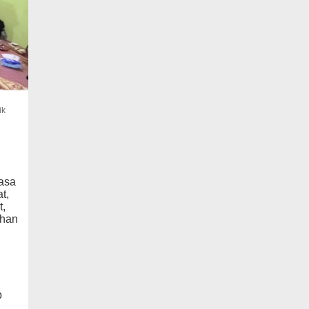
ik
masa
t,
t,
uhan
p