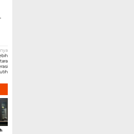
”
tnya
ebih
tara
rasi
utih
ah