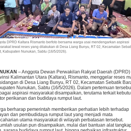
ota DPRD Kaltara Rismanto berfoto bersama warga usai mendengarkan aspirasi
arakat lewat reses yang dilakukan di Desa Liang Bunyu, RT 02, Kecamatan Sebat
t, Kabupaten Nunukan, Sabtu (16/5/2026).
NUKAN
– Anggota Dewan Perwakilan Rakyat Daerah (DPRD)
vinsi Kalimantan Utara (Kaltara), Rismanto, menggelar reses 
sidangan di Desa Liang Bunyu, RT 02, Kecamatan Sebatik Bara
upaten Nunukan, Sabtu (16/5/2026). Dalam pertemuan tersebu
bagai aspirasi masyarakat disampaikan, terutama terkait kebut
tor perikanan dan budidaya rumput laut.
ga berharap pemerintah memberikan perhatian lebih terhadap
ayan dan pembudidaya rumput laut yang menjadi mata
caharian utama masyarakat di wilayah perbatasan tersebut.
umlah usulan pun disampaikan, mulai dari bantuan alat tangka
n, sarana budidaya rumput laut, hingga perbaikan infrastruktur