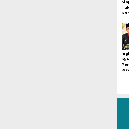
Sia
Hu
Kop
Ing
Sya
Pen
20