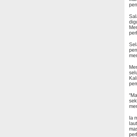
pen
Sal
dig
Men
per
Sel
pen
mem
Men
sel
Kal
pem
“Ma
sek
men
Ia 
lau
mas
per