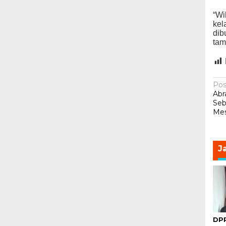
“Wi
kel
dib
tam
N
Pos
Abr
p
Seb
Mes
J
DPR