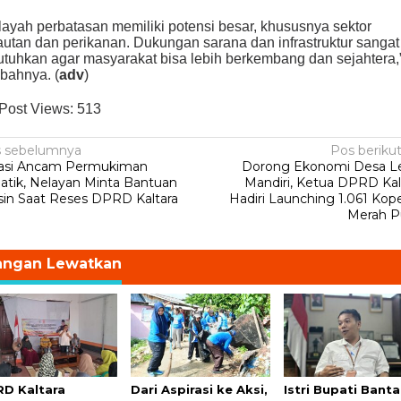
layah perbatasan memiliki potensi besar, khususnya sektor
autan dan perikanan. Dukungan sarana dan infrastruktur sangat
utuhkan agar masyarakat bisa lebih berkembang dan sejahtera,
bahnya. (
adv
)
Post Views:
513
avigasi
 sebelumnya
Pos beriku
asi Ancam Permukiman
Dorong Ekonomi Desa L
os
atik, Nelayan Minta Bantuan
Mandiri, Ketua DPRD Kal
in Saat Reses DPRD Kaltara
Hadiri Launching 1.061 Kope
Merah P
angan Lewatkan
D Kaltara
Dari Aspirasi ke Aksi,
Istri Bupati Bant