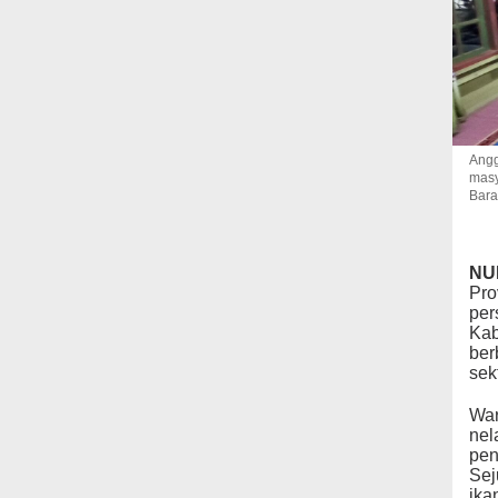
Angg
masy
Bara
NU
Pro
per
Kab
ber
sek
War
nel
pen
Sej
ika