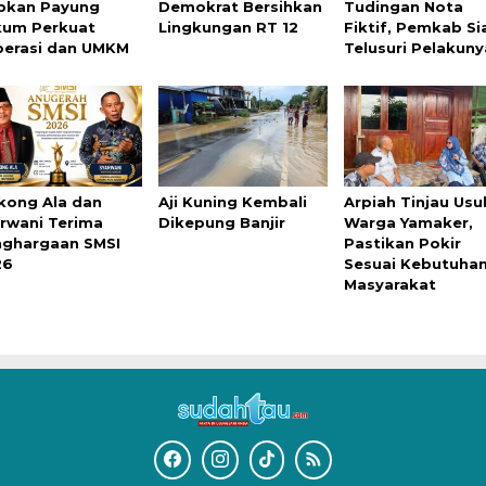
pkan Payung
Demokrat Bersihkan
Tudingan Nota
kum Perkuat
Lingkungan RT 12
Fiktif, Pemkab Si
erasi dan UMKM
Telusuri Pelakuny
kong Ala dan
Aji Kuning Kembali
Arpiah Tinjau Usu
rwani Terima
Dikepung Banjir
Warga Yamaker,
ghargaan SMSI
Pastikan Pokir
26
Sesuai Kebutuha
Masyarakat