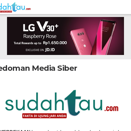
edoman Media Siber
ptember
ksi