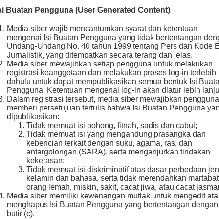
Isi Buatan Pengguna (User Generated Content)
Media siber wajib mencantumkan syarat dan ketentuan
mengenai Isi Buatan Pengguna yang tidak bertentangan den
Undang-Undang No. 40 tahun 1999 tentang Pers dan Kode E
Jurnalistik, yang ditempatkan secara terang dan jelas.
Media siber mewajibkan setiap pengguna untuk melakukan
registrasi keanggotaan dan melakukan proses log-in terlebih
dahulu untuk dapat mempublikasikan semua bentuk Isi Buat
Pengguna. Ketentuan mengenai log-in akan diatur lebih lanju
Dalam registrasi tersebut, media siber mewajibkan pengguna
memberi persetujuan tertulis bahwa Isi Buatan Pengguna ya
dipublikasikan:
Tidak memuat isi bohong, fitnah, sadis dan cabul;
Tidak memuat isi yang mengandung prasangka dan
kebencian terkait dengan suku, agama, ras, dan
antargolongan (SARA), serta menganjurkan tindakan
kekerasan;
Tidak memuat isi diskriminatif atas dasar perbedaan jen
kelamin dan bahasa, serta tidak merendahkan martabat
orang lemah, miskin, sakit, cacat jiwa, atau cacat jasma
Media siber memiliki kewenangan mutlak untuk mengedit ata
menghapus Isi Buatan Pengguna yang bertentangan dengan
butir (c).