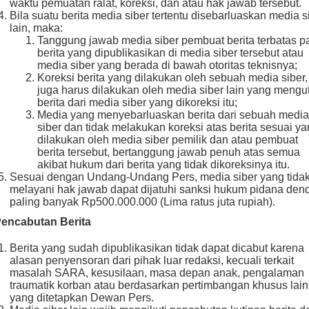
waktu pemuatan ralat, koreksi, dan atau hak jawab tersebut.
Bila suatu berita media siber tertentu disebarluaskan media s
lain, maka:
Tanggung jawab media siber pembuat berita terbatas p
berita yang dipublikasikan di media siber tersebut atau
media siber yang berada di bawah otoritas teknisnya;
Koreksi berita yang dilakukan oleh sebuah media siber,
juga harus dilakukan oleh media siber lain yang mengu
berita dari media siber yang dikoreksi itu;
Media yang menyebarluaskan berita dari sebuah media
siber dan tidak melakukan koreksi atas berita sesuai y
dilakukan oleh media siber pemilik dan atau pembuat
berita tersebut, bertanggung jawab penuh atas semua
akibat hukum dari berita yang tidak dikoreksinya itu.
Sesuai dengan Undang-Undang Pers, media siber yang tida
melayani hak jawab dapat dijatuhi sanksi hukum pidana den
paling banyak Rp500.000.000 (Lima ratus juta rupiah).
Pencabutan Berita
Berita yang sudah dipublikasikan tidak dapat dicabut karena
alasan penyensoran dari pihak luar redaksi, kecuali terkait
masalah SARA, kesusilaan, masa depan anak, pengalaman
traumatik korban atau berdasarkan pertimbangan khusus lain
yang ditetapkan Dewan Pers.