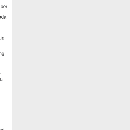
iber
ada
tip
ang
k
da