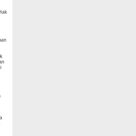
Hak
man
uk
an
i
n
a
a