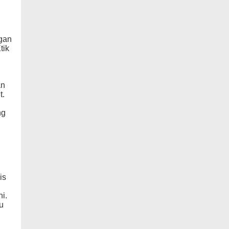
gan
tik
an
t.
ng
is
ni.
u