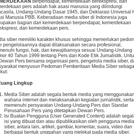
MERDEKAAN
berpendapat, kemerdekaan berekspresi, dan
erdekaan pers adalah hak asasi manusia yang dilindungi
casila, Undang-Undang Dasar 1945, dan Deklarasi Universal 
si Manusia PBB. Keberadaan media siber di Indonesia juga
upakan bagian dari kemerdekaan berpendapat, kemerdekaan
ekspresi, dan kemerdekaan pers.
ia siber memiliki karakter khusus sehingga memerlukan pedo
r pengelolaannya dapat dilaksanakan secara profesional,
enuhi fungsi, hak, dan kewajibannya sesuai Undang-Undang
or 40 Tahun 1999 tentang Pers dan Kode Etik Jurnalistik. Unt
 Dewan Pers bersama organisasi pers, pengelola media siber, d
yarakat menyusun Pedoman Pemberitaan Media Siber sebaga
kut:
Ruang Lingkup
Media Siber adalah segala bentuk media yang menggunaka
wahana internet dan melaksanakan kegiatan jurnalistik, serta
memenuhi persyaratan Undang-Undang Pers dan Standar
Perusahaan Pers yang ditetapkan Dewan Pers.
Isi Buatan Pengguna (User Generated Content) adalah segal
isi yang dibuat dan atau dipublikasikan oleh pengguna medi
siber, antara lain, artikel, gambar, komentar, suara, video dan
berbagai bentuk unggahan yang melekat pada media siber,