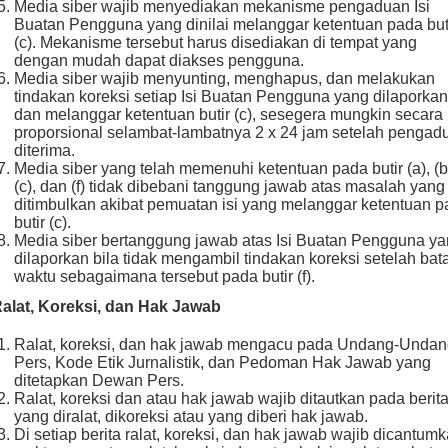
Media siber wajib menyediakan mekanisme pengaduan Isi
Buatan Pengguna yang dinilai melanggar ketentuan pada but
(c). Mekanisme tersebut harus disediakan di tempat yang
dengan mudah dapat diakses pengguna.
Media siber wajib menyunting, menghapus, dan melakukan
tindakan koreksi setiap Isi Buatan Pengguna yang dilaporkan
dan melanggar ketentuan butir (c), sesegera mungkin secara
proporsional selambat-lambatnya 2 x 24 jam setelah pengad
diterima.
Media siber yang telah memenuhi ketentuan pada butir (a), (b
(c), dan (f) tidak dibebani tanggung jawab atas masalah yang
ditimbulkan akibat pemuatan isi yang melanggar ketentuan 
butir (c).
Media siber bertanggung jawab atas Isi Buatan Pengguna y
dilaporkan bila tidak mengambil tindakan koreksi setelah bat
waktu sebagaimana tersebut pada butir (f).
Ralat, Koreksi, dan Hak Jawab
Ralat, koreksi, dan hak jawab mengacu pada Undang-Unda
Pers, Kode Etik Jurnalistik, dan Pedoman Hak Jawab yang
ditetapkan Dewan Pers.
Ralat, koreksi dan atau hak jawab wajib ditautkan pada berit
yang diralat, dikoreksi atau yang diberi hak jawab.
Di setiap berita ralat, koreksi, dan hak jawab wajib dicantum