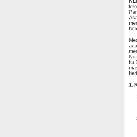
KE
kem
Pan
Asa
mer
ber
Med
aga
mem
Nom
itu
mas
beri
1. 