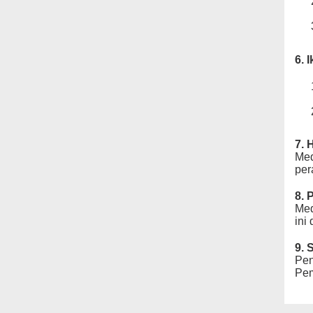
6. 
7. 
Med
per
8.
Med
ini
9. 
Pen
Pem