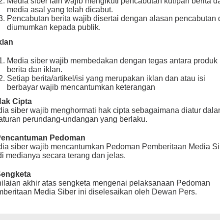
Media siber lain wajib mengikuti pencabutan kutipan berita da
media asal yang telah dicabut.
Pencabutan berita wajib disertai dengan alasan pencabutan
diumumkan kepada publik.
Iklan
Media siber wajib membedakan dengan tegas antara produk
berita dan iklan.
Setiap berita/artikel/isi yang merupakan iklan dan atau isi
berbayar wajib mencantumkan keterangan
Hak Cipta
ia siber wajib menghormati hak cipta sebagaimana diatur dal
aturan perundang-undangan yang berlaku.
 Pencantuman Pedoman
ia siber wajib mencantumkan Pedoman Pemberitaan Media Si
 di medianya secara terang dan jelas.
Sengketa
ilaian akhir atas sengketa mengenai pelaksanaan Pedoman
beritaan Media Siber ini diselesaikan oleh Dewan Pers.